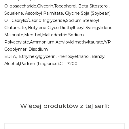
Oligosaccharide,Glycerin,Tocopherol, Beta-Sitosterol,
Squalene, Ascorbyl Palmitate, Glycine Soja (Soybean)
Oil, Caprylic/Capric Triglyceride,Sodium Stearoyl
Glutamate, Butylene GlycolDiethylhexyl Syringylidene
Malonate,Menthol,Maltodextrin,Sodium
Polyacrylate,Ammonium Acryloyldimethyltaurate/VP
Copolymer, Disodium
EDTA, Ethylhexylglycerin,Phenoxyethanol, Benzyl
Alcohol,Parfum (Fragrance),CI 17200.
Więcej produktów z tej serii: