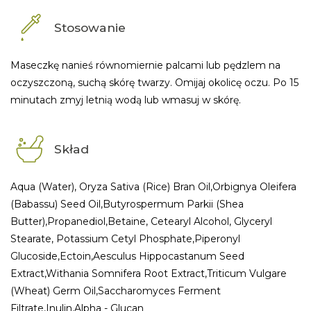
Stosowanie
Maseczkę nanieś równomiernie palcami lub pędzlem na
oczyszczoną, suchą skórę twarzy. Omijaj okolicę oczu. Po 15
minutach zmyj letnią wodą lub wmasuj w skórę.
Skład
Aqua (Water), Oryza Sativa (Rice) Bran Oil,Orbignya Oleifera
(Babassu) Seed Oil,Butyrospermum Parkii (Shea
Butter),Propanediol,Betaine, Cetearyl Alcohol, Glyceryl
Stearate, Potassium Cetyl Phosphate,Piperonyl
Glucoside,Ectoin,Aesculus Hippocastanum Seed
Extract,Withania Somnifera Root Extract,Triticum Vulgare
(Wheat) Germ Oil,Saccharomyces Ferment
Filtrate,Inulin,Alpha - Glucan